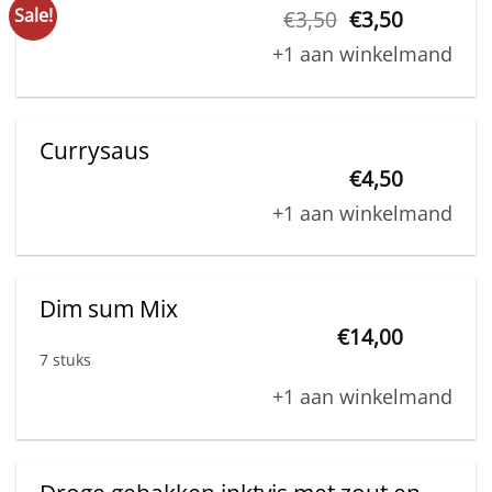
Sale!
Original
Current
€
3,50
€
3,50
may
price
price
+1 aan winkelmand
was:
is:
be
€3,50.
€3,50.
chosen
on
Currysaus
the
€
4,50
product
page
+1 aan winkelmand
Dim sum Mix
€
14,00
7 stuks
+1 aan winkelmand