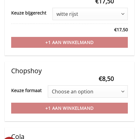
be
€
17,50
This
chosen
Keuze bijgerecht
product
on
has
the
€
17,50
multiple
product
variants.
+1 AAN WINKELMAND
page
The
options
may
Chopshoy
be
€
8,50
This
chosen
Keuze formaat
product
on
has
the
+1 AAN WINKELMAND
multiple
product
variants.
page
The
Cola
options