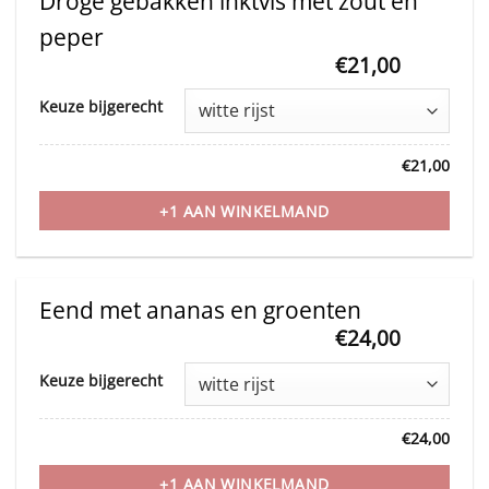
Droge gebakken inktvis met zout en
peper
€
21,00
This
Keuze bijgerecht
product
has
€
21,00
multiple
variants.
+1 AAN WINKELMAND
The
options
may
Eend met ananas en groenten
be
€
24,00
This
chosen
Keuze bijgerecht
product
on
has
the
€
24,00
multiple
product
variants.
+1 AAN WINKELMAND
page