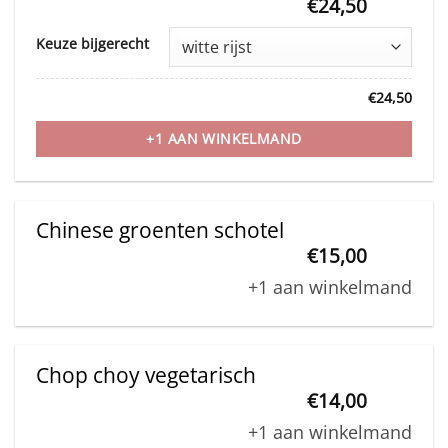
€
24,50
on
This
Keuze bijgerecht
the
product
product
has
€
24,50
page
multiple
variants.
+1 AAN WINKELMAND
The
options
may
Chinese groenten schotel
be
€
15,00
chosen
+1 aan winkelmand
on
the
product
Chop choy vegetarisch
page
€
14,00
+1 aan winkelmand