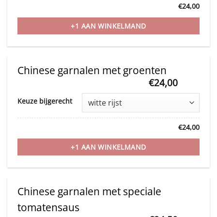
has
€
24,00
page
multiple
variants.
+1 AAN WINKELMAND
The
options
may
Chinese garnalen met groenten
be
€
24,00
This
chosen
Keuze bijgerecht
product
on
has
the
€
24,00
multiple
product
variants.
+1 AAN WINKELMAND
page
The
options
may
Chinese garnalen met speciale
be
tomatensaus
chosen