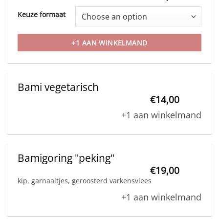
This
chosen
Keuze formaat
product
on
has
the
+1 AAN WINKELMAND
multiple
product
variants.
page
The
Bami vegetarisch
options
€
14,00
may
+1 aan winkelmand
be
chosen
on
Bamigoring "peking"
the
€
19,00
product
kip, garnaaltjes, geroosterd varkensvlees
page
+1 aan winkelmand