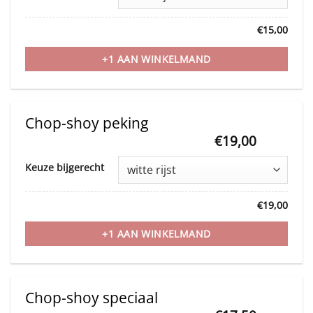
product
on
has
the
€
15,00
multiple
product
variants.
+1 AAN WINKELMAND
page
The
options
may
Chop-shoy peking
be
€
19,00
This
chosen
Keuze bijgerecht
product
on
has
the
€
19,00
multiple
product
variants.
+1 AAN WINKELMAND
page
The
options
may
Chop-shoy speciaal