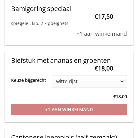
Bamigoring speciaal
€
17,50
spiegelei, kip, 2 kipbeignets
+1 aan winkelmand
Biefstuk met ananas en groenten
€
18,00
This
Keuze bijgerecht
product
has
€
18,00
multiple
variants.
+1 AAN WINKELMAND
The
options
may
Cantonese loempia's (zelf gemaakt)