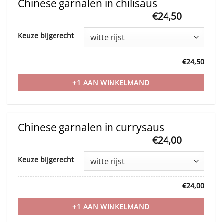
Chinese garnalen in chilisaus
€
24,50
This
Keuze bijgerecht
product
has
€
24,50
multiple
variants.
+1 AAN WINKELMAND
The
options
may
Chinese garnalen in currysaus
be
€
24,00
This
chosen
Keuze bijgerecht
product
on
has
the
€
24,00
multiple
product
variants.
+1 AAN WINKELMAND
page
The