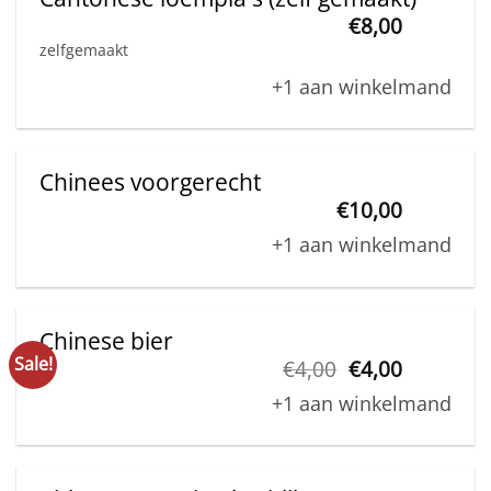
be
€
8,00
zelfgemaakt
chosen
on
+1 aan winkelmand
the
product
page
Chinees voorgerecht
€
10,00
+1 aan winkelmand
Chinese bier
Sale!
Original
Current
€
4,00
€
4,00
price
price
+1 aan winkelmand
was:
is:
€4,00.
€4,00.