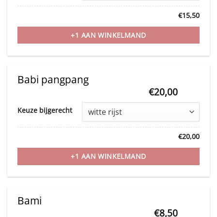
has
€
15,50
multiple
variants.
+1 AAN WINKELMAND
The
options
may
Babi pangpang
be
€
20,00
This
chosen
Keuze bijgerecht
product
on
has
the
€
20,00
multiple
product
variants.
+1 AAN WINKELMAND
page
The
options
may
Bami
be
€
8,50