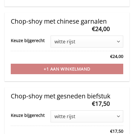
Chop-shoy met chinese garnalen
€
24,00
This
Keuze bijgerecht
product
has
€
24,00
multiple
variants.
+1 AAN WINKELMAND
The
options
may
Chop-shoy met gesneden biefstuk
be
€
17,50
This
chosen
Keuze bijgerecht
product
on
has
the
€
17,50