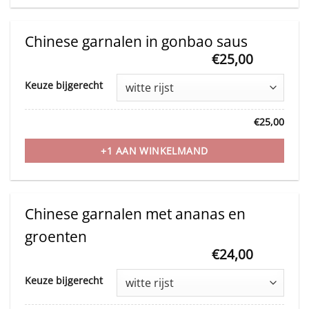
options
may
Chinese garnalen in gonbao saus
be
€
25,00
This
chosen
Keuze bijgerecht
product
on
has
the
€
25,00
multiple
product
variants.
+1 AAN WINKELMAND
page
The
options
may
Chinese garnalen met ananas en
be
groenten
chosen
€
24,00
on
This
Keuze bijgerecht
the
product
product