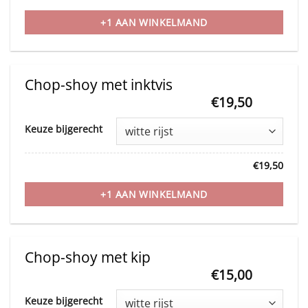
multiple
product
variants.
+1 AAN WINKELMAND
page
The
options
may
Chop-shoy met inktvis
be
€
19,50
This
chosen
Keuze bijgerecht
product
on
has
the
€
19,50
multiple
product
variants.
+1 AAN WINKELMAND
page
The
options
may
Chop-shoy met kip
be
€
15,00
This
chosen
Keuze bijgerecht