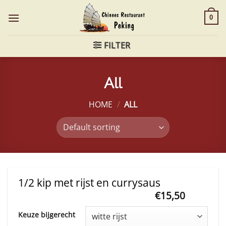
Skip
to
0
content
FILTER
All
HOME
/
ALL
1/2 kip met rijst en currysaus
€
15,50
This
Keuze bijgerecht
product