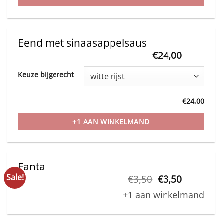
The
options
may
Eend met sinaasappelsaus
be
€
24,00
This
chosen
Keuze bijgerecht
product
on
has
the
€
24,00
multiple
product
variants.
+1 AAN WINKELMAND
page
The
options
may
Fanta
Sale!
Original
Current
be
€
3,50
€
3,50
price
price
chosen
+1 aan winkelmand
was:
is:
on
€3,50.
€3,50.
the